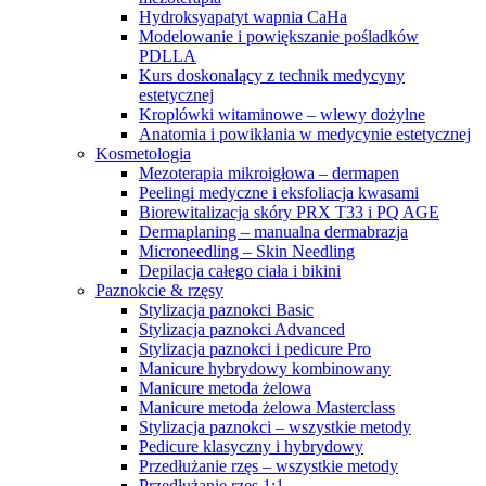
Hydroksyapatyt wapnia CaHa
Modelowanie i powiększanie pośladków
PDLLA
Kurs doskonalący z technik medycyny
estetycznej
Kroplówki witaminowe – wlewy dożylne
Anatomia i powikłania w medycynie estetycznej
Kosmetologia
Mezoterapia mikroigłowa – dermapen
Peelingi medyczne i eksfoliacja kwasami
Biorewitalizacja skóry PRX T33 i PQ AGE
Dermaplaning – manualna dermabrazja
Microneedling – Skin Needling
Depilacja całego ciała i bikini
Paznokcie & rzęsy
Stylizacja paznokci Basic
Stylizacja paznokci Advanced
Stylizacja paznokci i pedicure Pro
Manicure hybrydowy kombinowany
Manicure metoda żelowa
Manicure metoda żelowa Masterclass
Stylizacja paznokci – wszystkie metody
Pedicure klasyczny i hybrydowy
Przedłużanie rzęs – wszystkie metody
Przedłużanie rzęs 1:1