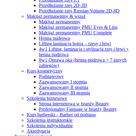
Przedłużanie rzęs 2D-3D
Przedłużanie rzęs Russian Volume 2D-8D
Makijaż permanentny & wizaż
Makijaż permanentny
Makijaż permanentny PMU Eyes & Lips
Makijaż permanentny PMU Complete
Henna pudrowa
Lifting laminacja botox – rzęsy i brwi
4w1 Lifting, laminacja i stylizacja rzęs i brwi +
henna pudrowa
8w1 Oprawa oka (henna pudrowa + 7 innych
zabiegów)
Kurs kosmetyczny
Podstawowy
Zaawansowany I stopnia
Zaawansowany II stopnia
Zaawansowany III stopnia
Szkolenia biznesowe
Strona internetowa w branży Beauty
Profesjonalny Fanpage w branży Beauty
Kurs barberski – Barber od podstaw
Szkolenia instruktorskie
Szkolenia indywidualne
Akredytacja