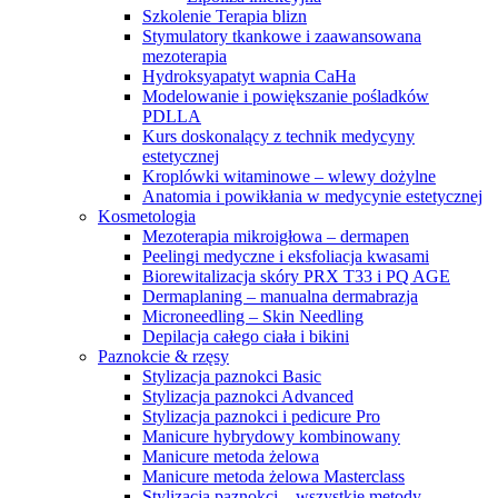
Szkolenie Terapia blizn
Stymulatory tkankowe i zaawansowana
mezoterapia
Hydroksyapatyt wapnia CaHa
Modelowanie i powiększanie pośladków
PDLLA
Kurs doskonalący z technik medycyny
estetycznej
Kroplówki witaminowe – wlewy dożylne
Anatomia i powikłania w medycynie estetycznej
Kosmetologia
Mezoterapia mikroigłowa – dermapen
Peelingi medyczne i eksfoliacja kwasami
Biorewitalizacja skóry PRX T33 i PQ AGE
Dermaplaning – manualna dermabrazja
Microneedling – Skin Needling
Depilacja całego ciała i bikini
Paznokcie & rzęsy
Stylizacja paznokci Basic
Stylizacja paznokci Advanced
Stylizacja paznokci i pedicure Pro
Manicure hybrydowy kombinowany
Manicure metoda żelowa
Manicure metoda żelowa Masterclass
Stylizacja paznokci – wszystkie metody