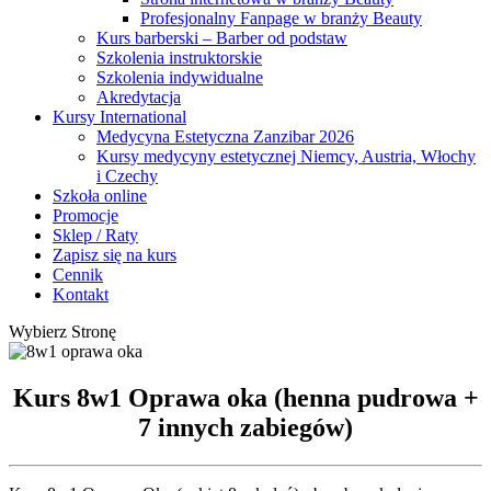
Profesjonalny Fanpage w branży Beauty
Kurs barberski – Barber od podstaw
Szkolenia instruktorskie
Szkolenia indywidualne
Akredytacja
Kursy International
Medycyna Estetyczna Zanzibar 2026
Kursy medycyny estetycznej Niemcy, Austria, Włochy
i Czechy
Szkoła online
Promocje
Sklep / Raty
Zapisz się na kurs
Cennik
Kontakt
Wybierz Stronę
Kurs 8w1 Oprawa oka (henna pudrowa +
7 innych zabiegów)