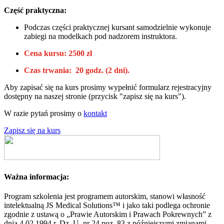
Część praktyczna:
Podczas części praktycznej kursant samodzielnie wykonuje
zabiegi na modelkach pod nadzorem instruktora.
Cena kursu: 2500 zł
Czas trwania: 20 godz. (2 dni).
Aby zapisać się na kurs prosimy wypełnić formularz rejestracyjny
dostępny na naszej stronie (przycisk "zapisz się na kurs").
W razie pytań prosimy o
kontakt
Zapisz się na kurs
Ważna informacja:
Program szkolenia jest programem autorskim, stanowi własność
intelektualną JS Medical Solutions™ i jako taki podlega ochronie
zgodnie z ustawą o „Prawie Autorskim i Prawach Pokrewnych” z
dnia 4.02.1994 r. Dz. U. nr 24 poz. 83 z późniejszymi zmianami.