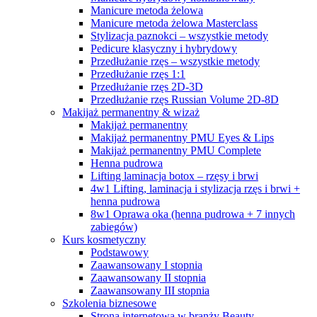
Manicure metoda żelowa
Manicure metoda żelowa Masterclass
Stylizacja paznokci – wszystkie metody
Pedicure klasyczny i hybrydowy
Przedłużanie rzęs – wszystkie metody
Przedłużanie rzęs 1:1
Przedłużanie rzęs 2D-3D
Przedłużanie rzęs Russian Volume 2D-8D
Makijaż permanentny & wizaż
Makijaż permanentny
Makijaż permanentny PMU Eyes & Lips
Makijaż permanentny PMU Complete
Henna pudrowa
Lifting laminacja botox – rzęsy i brwi
4w1 Lifting, laminacja i stylizacja rzęs i brwi +
henna pudrowa
8w1 Oprawa oka (henna pudrowa + 7 innych
zabiegów)
Kurs kosmetyczny
Podstawowy
Zaawansowany I stopnia
Zaawansowany II stopnia
Zaawansowany III stopnia
Szkolenia biznesowe
Strona internetowa w branży Beauty