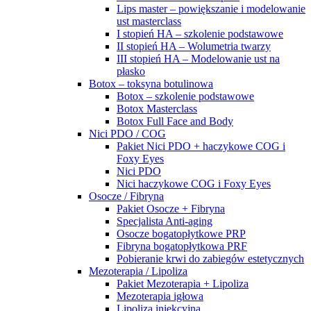
Lips master – powiększanie i modelowanie
ust masterclass
I stopień HA – szkolenie podstawowe
II stopień HA – Wolumetria twarzy
III stopień HA – Modelowanie ust na
płasko
Botox – toksyna botulinowa
Botox – szkolenie podstawowe
Botox Masterclass
Botox Full Face and Body
Nici PDO / COG
Pakiet Nici PDO + haczykowe COG i
Foxy Eyes
Nici PDO
Nici haczykowe COG i Foxy Eyes
Osocze / Fibryna
Pakiet Osocze + Fibryna
Specjalista Anti-aging
Osocze bogatopłytkowe PRP
Fibryna bogatopłytkowa PRF
Pobieranie krwi do zabiegów estetycznych
Mezoterapia / Lipoliza
Pakiet Mezoterapia + Lipoliza
Mezoterapia igłowa
Lipoliza iniekcyjna