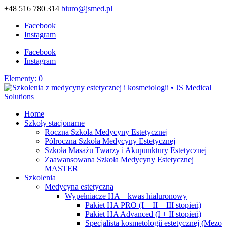
+48 516 780 314
biuro@jsmed.pl
Facebook
Instagram
Facebook
Instagram
Elementy: 0
Home
Szkoły stacjonarne
Roczna Szkoła Medycyny Estetycznej
Półroczna Szkoła Medycyny Estetycznej
Szkoła Masażu Twarzy i Akupunktury Estetycznej
Zaawansowana Szkoła Medycyny Estetycznej
MASTER
Szkolenia
Medycyna estetyczna
Wypełniacze HA – kwas hialuronowy
Pakiet HA PRO (I + II + III stopień)
Pakiet HA Advanced (I + II stopień)
Specjalista kosmetologii estetycznej (Mezo