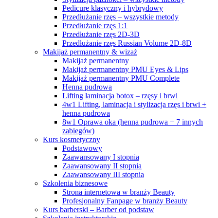
Pedicure klasyczny i hybrydowy
Przedłużanie rzęs – wszystkie metody
Przedłużanie rzęs 1:1
Przedłużanie rzęs 2D-3D
Przedłużanie rzęs Russian Volume 2D-8D
Makijaż permanentny & wizaż
Makijaż permanentny
Makijaż permanentny PMU Eyes & Lips
Makijaż permanentny PMU Complete
Henna pudrowa
Lifting laminacja botox – rzęsy i brwi
4w1 Lifting, laminacja i stylizacja rzęs i brwi +
henna pudrowa
8w1 Oprawa oka (henna pudrowa + 7 innych
zabiegów)
Kurs kosmetyczny
Podstawowy
Zaawansowany I stopnia
Zaawansowany II stopnia
Zaawansowany III stopnia
Szkolenia biznesowe
Strona internetowa w branży Beauty
Profesjonalny Fanpage w branży Beauty
Kurs barberski – Barber od podstaw