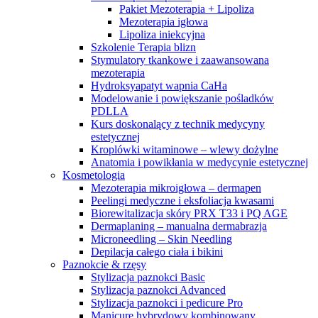
Pakiet Mezoterapia + Lipoliza
Mezoterapia igłowa
Lipoliza iniekcyjna
Szkolenie Terapia blizn
Stymulatory tkankowe i zaawansowana
mezoterapia
Hydroksyapatyt wapnia CaHa
Modelowanie i powiększanie pośladków
PDLLA
Kurs doskonalący z technik medycyny
estetycznej
Kroplówki witaminowe – wlewy dożylne
Anatomia i powikłania w medycynie estetycznej
Kosmetologia
Mezoterapia mikroigłowa – dermapen
Peelingi medyczne i eksfoliacja kwasami
Biorewitalizacja skóry PRX T33 i PQ AGE
Dermaplaning – manualna dermabrazja
Microneedling – Skin Needling
Depilacja całego ciała i bikini
Paznokcie & rzęsy
Stylizacja paznokci Basic
Stylizacja paznokci Advanced
Stylizacja paznokci i pedicure Pro
Manicure hybrydowy kombinowany