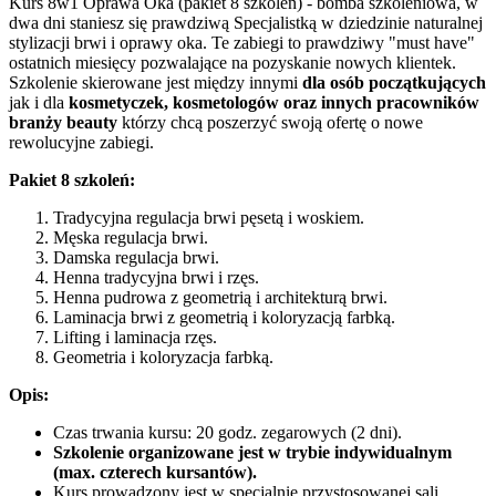
Kurs 8w1 Oprawa Oka (pakiet 8 szkoleń) - bomba szkoleniowa, w
dwa dni staniesz się prawdziwą Specjalistką w dziedzinie naturalnej
stylizacji brwi i oprawy oka. Te zabiegi to prawdziwy "must have"
ostatnich miesięcy pozwalające na pozyskanie nowych klientek.
Szkolenie skierowane jest między innymi
dla osób początkujących
jak i dla
kosmetyczek, kosmetologów oraz innych pracowników
branży beauty
którzy chcą poszerzyć swoją ofertę o nowe
rewolucyjne zabiegi.
Pakiet 8 szkoleń:
Tradycyjna regulacja brwi pęsetą i woskiem.
Męska regulacja brwi.
Damska regulacja brwi.
Henna tradycyjna brwi i rzęs.
Henna pudrowa z geometrią i architekturą brwi.
Laminacja brwi z geometrią i koloryzacją farbką.
Lifting i laminacja rzęs.
Geometria i koloryzacja farbką.
Opis:
Czas trwania kursu: 20 godz. zegarowych (2 dni).
Szkolenie organizowane jest w trybie indywidualnym
(max. czterech kursantów).
Kurs prowadzony jest w specjalnie przystosowanej sali