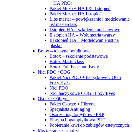
+ HA PRO)
Pakiet Mezo + HA I & II stopień
Pakiet Mezo + HA I stopień
Lips master – powiększanie i modelowanie
ust masterclass
I stopień HA – szkolenie podstawowe
II stopień HA – Wolumetria twarzy
III stopień HA – Modelowanie ust na
płasko
Botox – toksyna botulinowa
Botox – szkolenie podstawowe
Botox Masterclass
Botox Full Face and Body
Nici PDO / COG
Pakiet Nici PDO + haczykowe COG i
Foxy Eyes
Nici PDO
Nici haczykowe COG i Foxy Eyes
Osocze / Fibryna
Pakiet Osocze + Fibryna
Specjalista Anti-aging
Osocze bogatopłytkowe PRP
Fibryna bogatopłytkowa PRF
Pobieranie krwi do zabiegów estetycznych
Mezoterapia / Lipoliza