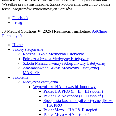
Wszelkie prawa zastrzeżone. Zakaz kopiowania części lub całości
tekstu programów szkoleniowych i opisów.
Facebook
Instagram
JS Medical Solutions ™ 2026 | Realizacja i marketing:
AdCliniq
Elementy: 0
Home
Szkoły stacjonarne
Roczna Szkoła Medycyny Estetycznej
Półroczna Szkoła Medycyny Estetycznej
Szkoła Masażu Twarzy i Akupunktury Estetycznej
Zaawansowana Szkoła Medycyny Estetycznej
MASTER
Szkolenia
Medycyna estetyczna
Wypełniacze HA – kwas hialuronowy
Pakiet HA PRO (I + II + III stopień)
Pakiet HA Advanced (I + II stopień)
Specjalista kosmetologii estetycznej (Mezo
+ HA PRO)
Pakiet Mezo + HA I & II stopień
Pakiet Mezo + HA I stopień