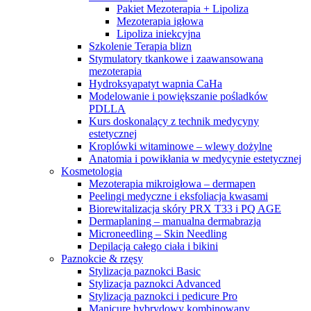
Pakiet Mezoterapia + Lipoliza
Mezoterapia igłowa
Lipoliza iniekcyjna
Szkolenie Terapia blizn
Stymulatory tkankowe i zaawansowana
mezoterapia
Hydroksyapatyt wapnia CaHa
Modelowanie i powiększanie pośladków
PDLLA
Kurs doskonalący z technik medycyny
estetycznej
Kroplówki witaminowe – wlewy dożylne
Anatomia i powikłania w medycynie estetycznej
Kosmetologia
Mezoterapia mikroigłowa – dermapen
Peelingi medyczne i eksfoliacja kwasami
Biorewitalizacja skóry PRX T33 i PQ AGE
Dermaplaning – manualna dermabrazja
Microneedling – Skin Needling
Depilacja całego ciała i bikini
Paznokcie & rzęsy
Stylizacja paznokci Basic
Stylizacja paznokci Advanced
Stylizacja paznokci i pedicure Pro
Manicure hybrydowy kombinowany