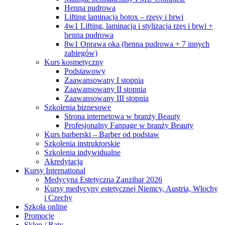
Henna pudrowa
Lifting laminacja botox – rzęsy i brwi
4w1 Lifting, laminacja i stylizacja rzęs i brwi +
henna pudrowa
8w1 Oprawa oka (henna pudrowa + 7 innych
zabiegów)
Kurs kosmetyczny
Podstawowy
Zaawansowany I stopnia
Zaawansowany II stopnia
Zaawansowany III stopnia
Szkolenia biznesowe
Strona internetowa w branży Beauty
Profesjonalny Fanpage w branży Beauty
Kurs barberski – Barber od podstaw
Szkolenia instruktorskie
Szkolenia indywidualne
Akredytacja
Kursy International
Medycyna Estetyczna Zanzibar 2026
Kursy medycyny estetycznej Niemcy, Austria, Włochy
i Czechy
Szkoła online
Promocje
Sklep / Raty