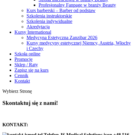
Profesjonalny Fanpage w branży Beauty
Kurs barberski – Barber od podstaw
Szkolenia instruktorskie
Szkolenia indywidualne
Akredytacja
Kursy International
Medycyna Estetyczna Zanzibar 2026
Kursy medycyny estetycznej Niemcy, Austria, Włochy
i Czechy
Szkoła online
Promocje
Sklep / Raty
Zapisz się na kurs
Cennik
Kontakt
Wybierz Stronę
Skontaktuj się z nami!
KONTAKT:
+48 516