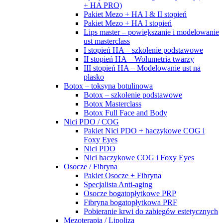
+ HA PRO)
Pakiet Mezo + HA I & II stopień
Pakiet Mezo + HA I stopień
Lips master – powiększanie i modelowanie
ust masterclass
I stopień HA – szkolenie podstawowe
II stopień HA – Wolumetria twarzy
III stopień HA – Modelowanie ust na
płasko
Botox – toksyna botulinowa
Botox – szkolenie podstawowe
Botox Masterclass
Botox Full Face and Body
Nici PDO / COG
Pakiet Nici PDO + haczykowe COG i
Foxy Eyes
Nici PDO
Nici haczykowe COG i Foxy Eyes
Osocze / Fibryna
Pakiet Osocze + Fibryna
Specjalista Anti-aging
Osocze bogatopłytkowe PRP
Fibryna bogatopłytkowa PRF
Pobieranie krwi do zabiegów estetycznych
Mezoterapia / Lipoliza