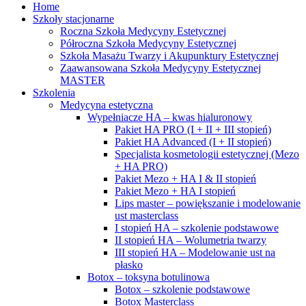
Home
Szkoły stacjonarne
Roczna Szkoła Medycyny Estetycznej
Półroczna Szkoła Medycyny Estetycznej
Szkoła Masażu Twarzy i Akupunktury Estetycznej
Zaawansowana Szkoła Medycyny Estetycznej
MASTER
Szkolenia
Medycyna estetyczna
Wypełniacze HA – kwas hialuronowy
Pakiet HA PRO (I + II + III stopień)
Pakiet HA Advanced (I + II stopień)
Specjalista kosmetologii estetycznej (Mezo
+ HA PRO)
Pakiet Mezo + HA I & II stopień
Pakiet Mezo + HA I stopień
Lips master – powiększanie i modelowanie
ust masterclass
I stopień HA – szkolenie podstawowe
II stopień HA – Wolumetria twarzy
III stopień HA – Modelowanie ust na
płasko
Botox – toksyna botulinowa
Botox – szkolenie podstawowe
Botox Masterclass