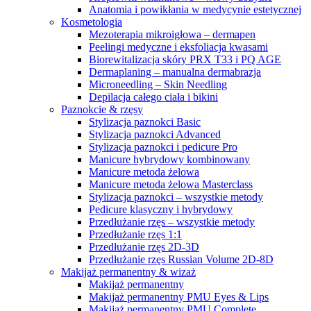
Anatomia i powikłania w medycynie estetycznej
Kosmetologia
Mezoterapia mikroigłowa – dermapen
Peelingi medyczne i eksfoliacja kwasami
Biorewitalizacja skóry PRX T33 i PQ AGE
Dermaplaning – manualna dermabrazja
Microneedling – Skin Needling
Depilacja całego ciała i bikini
Paznokcie & rzęsy
Stylizacja paznokci Basic
Stylizacja paznokci Advanced
Stylizacja paznokci i pedicure Pro
Manicure hybrydowy kombinowany
Manicure metoda żelowa
Manicure metoda żelowa Masterclass
Stylizacja paznokci – wszystkie metody
Pedicure klasyczny i hybrydowy
Przedłużanie rzęs – wszystkie metody
Przedłużanie rzęs 1:1
Przedłużanie rzęs 2D-3D
Przedłużanie rzęs Russian Volume 2D-8D
Makijaż permanentny & wizaż
Makijaż permanentny
Makijaż permanentny PMU Eyes & Lips
Makijaż permanentny PMU Complete