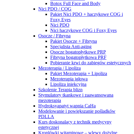
Botox Full Face and Body
Nici PDO / COG
Pakiet Nici PDO + haczykowe COG i
Foxy Eyes
Nici PDO
Nici haczykowe COG i Foxy Eyes
Osocze / Fibryna
Pakiet Osocze + Fibryna
Specjalista Anti-aging
Osocze bogatopłytkowe PRP
Fibryna bogatopłytkowa PRF
Pobieranie krwi do zabiegów estetycznych
Mezoterapia / Lipoliza
Pakiet Mezoterapia + Lipoliza
Mezoterapia igłowa
Lipoliza iniekcyjna
Szkolenie Terapia blizn
Stymulatory tkankowe i zaawansowana
mezoterapia
Hydroksyapatyt wapnia CaHa
Modelowanie i powiększanie pośladków
PDLLA
Kurs doskonalący z technik medycyny
estetycznej
Kroplówki witaminowe – wlewy dożylne