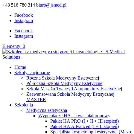
+48 516 780 314
biuro@jsmed.pl
Facebook
Instagram
Facebook
Instagram
Elementy: 0
Home
Szkoły stacjonarne
Roczna Szkoła Medycyny Estetycznej
Półroczna Szkoła Medycyny Estetycznej
Szkoła Masażu Twarzy i Akupunktury Estetycznej
Zaawansowana Szkoła Medycyny Estetycznej
MASTER
Szkolenia
Medycyna estetyczna
Wypełniacze HA – kwas hialuronowy
Pakiet HA PRO (I + II + III stopień)
Pakiet HA Advanced (I + II stopień)
Specjalista kosmetologii estetycznej (Mezo