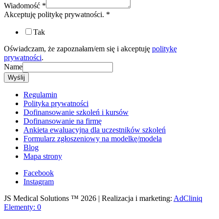
Wiadomość
*
Akceptuję politykę prywatności.
*
Tak
Oświadczam, że zapoznałam/em się i akceptuję
politykę
prywatności
.
Name
Wyślij
Regulamin
Polityka prywatności
Dofinansowanie szkoleń i kursów
Dofinansowanie na firmę
Ankieta ewaluacyjna dla uczestników szkoleń
Formularz zgłoszeniowy na modelkę/modela
Blog
Mapa strony
Facebook
Instagram
JS Medical Solutions ™ 2026 | Realizacja i marketing:
AdCliniq
Elementy: 0