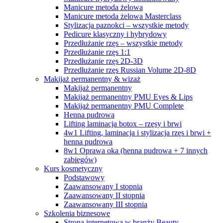
Manicure metoda żelowa
Manicure metoda żelowa Masterclass
Stylizacja paznokci – wszystkie metody
Pedicure klasyczny i hybrydowy
Przedłużanie rzęs – wszystkie metody
Przedłużanie rzęs 1:1
Przedłużanie rzęs 2D-3D
Przedłużanie rzęs Russian Volume 2D-8D
Makijaż permanentny & wizaż
Makijaż permanentny
Makijaż permanentny PMU Eyes & Lips
Makijaż permanentny PMU Complete
Henna pudrowa
Lifting laminacja botox – rzęsy i brwi
4w1 Lifting, laminacja i stylizacja rzęs i brwi +
henna pudrowa
8w1 Oprawa oka (henna pudrowa + 7 innych
zabiegów)
Kurs kosmetyczny
Podstawowy
Zaawansowany I stopnia
Zaawansowany II stopnia
Zaawansowany III stopnia
Szkolenia biznesowe
Strona internetowa w branży Beauty