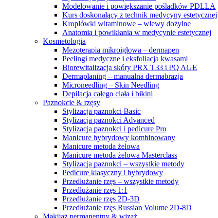
Modelowanie i powiększanie pośladków PDLLA
Kurs doskonalący z technik medycyny estetycznej
Kroplówki witaminowe – wlewy dożylne
Anatomia i powikłania w medycynie estetycznej
Kosmetologia
Mezoterapia mikroigłowa – dermapen
Peelingi medyczne i eksfoliacja kwasami
Biorewitalizacja skóry PRX T33 i PQ AGE
Dermaplaning – manualna dermabrazja
Microneedling – Skin Needling
Depilacja całego ciała i bikini
Paznokcie & rzęsy
Stylizacja paznokci Basic
Stylizacja paznokci Advanced
Stylizacja paznokci i pedicure Pro
Manicure hybrydowy kombinowany
Manicure metoda żelowa
Manicure metoda żelowa Masterclass
Stylizacja paznokci – wszystkie metody
Pedicure klasyczny i hybrydowy
Przedłużanie rzęs – wszystkie metody
Przedłużanie rzęs 1:1
Przedłużanie rzęs 2D-3D
Przedłużanie rzęs Russian Volume 2D-8D
Makijaż permanentny & wizaż