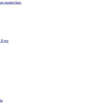
st masterclass
 Eyes
ia