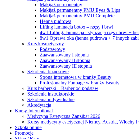
Makijaż permanentny
Makijaż permanentny PMU Eyes & Lips
Makijaż permanentny PMU Complete
Henna pudrowa
Lifting laminacja botox – rzęsy i brwi
4w1 Lifting, laminacja i stylizacja rzęs i brwi + 
8w1 Oprawa oka (henna pudrowa + 7 innych zab
Kurs kosmetyczny
Podstawowy
Zaawansowany I stopnia
Zaawansowany II stopnia
Zaawansowany III stopnia
Szkolenia biznesowe
Strona internetowa w branży Beauty
Profesjonalny Fanpage w branży Beauty
Kurs barberski – Barber od podstaw
Szkolenia instruktorskie
Szkolenia indywidualne
Akredytacja
Kursy International
Medycyna Estetyczna Zanzibar 2026
Kursy medycyny estetycznej Niemcy, Austria, Włochy i
Szkoła online
Promocje
Sklep / Raty