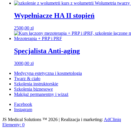
Wypełniacze HA II stopień
2500,00
zł
Specjalista Anti-aging
3000,00
zł
Medycyna estetyczna i kosmetologia
Twarz & ciało
Szkolenia instruktorskie
Szkolenia biznesowe
Makijaż permanentny i wizaż
Facebook
Instagram
JS Medical Solutions ™ 2026 | Realizacja i marketing:
AdCliniq
Elementy: 0