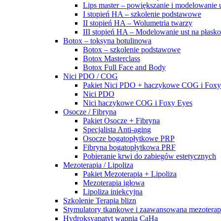
Lips master – powiększanie i modelowanie u
I stopień HA – szkolenie podstawowe
II stopień HA – Wolumetria twarzy
III stopień HA – Modelowanie ust na płasko
Botox – toksyna botulinowa
Botox – szkolenie podstawowe
Botox Masterclass
Botox Full Face and Body
Nici PDO / COG
Pakiet Nici PDO + haczykowe COG i Foxy
Nici PDO
Nici haczykowe COG i Foxy Eyes
Osocze / Fibryna
Pakiet Osocze + Fibryna
Specjalista Anti-aging
Osocze bogatopłytkowe PRP
Fibryna bogatopłytkowa PRF
Pobieranie krwi do zabiegów estetycznych
Mezoterapia / Lipoliza
Pakiet Mezoterapia + Lipoliza
Mezoterapia igłowa
Lipoliza iniekcyjna
Szkolenie Terapia blizn
Stymulatory tkankowe i zaawansowana mezoterap
Hydroksyapatyt wapnia CaHa