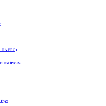
R
o + HA PRO)
st masterclass
 Eyes