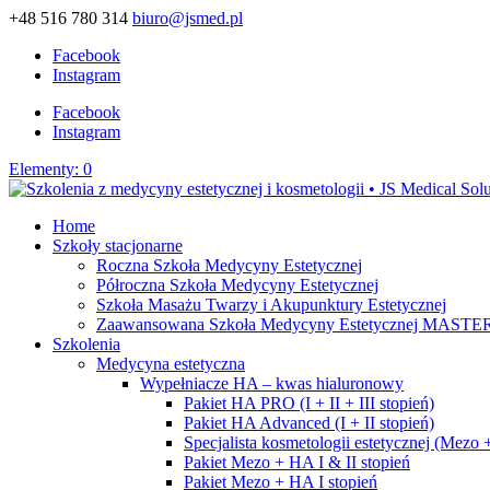
+48 516 780 314
biuro@jsmed.pl
Facebook
Instagram
Facebook
Instagram
Elementy: 0
Home
Szkoły stacjonarne
Roczna Szkoła Medycyny Estetycznej
Półroczna Szkoła Medycyny Estetycznej
Szkoła Masażu Twarzy i Akupunktury Estetycznej
Zaawansowana Szkoła Medycyny Estetycznej MASTE
Szkolenia
Medycyna estetyczna
Wypełniacze HA – kwas hialuronowy
Pakiet HA PRO (I + II + III stopień)
Pakiet HA Advanced (I + II stopień)
Specjalista kosmetologii estetycznej (Mez
Pakiet Mezo + HA I & II stopień
Pakiet Mezo + HA I stopień