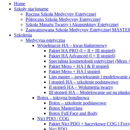
Home
Szkoły stacjonarne
Roczna Szkoła Medycyny Estetycznej
Półroczna Szkoła Medycyny Estetycznej
Szkoła Masażu Twarzy i Akupunktury Estetycznej
Zaawansowana Szkoła Medycyny Estetycznej MASTE
Szkolenia
Medycyna estetyczna
Wypełniacze HA – kwas hialuronowy
Pakiet HA PRO (I + II + III stopień)
Pakiet HA Advanced (I + II stopień)
Specjalista kosmetologii estetycznej (Mez
Pakiet Mezo + HA I & II stopień
Pakiet Mezo + HA I stopień
Lips master – powiększanie i modelowanie u
I stopień HA – szkolenie podstawowe
II stopień HA – Wolumetria twarzy
III stopień HA – Modelowanie ust na płasko
Botox – toksyna botulinowa
Botox – szkolenie podstawowe
Botox Masterclass
Botox Full Face and Body
Nici PDO / COG
Pakiet Nici PDO + haczykowe COG i Foxy
Nici PDO