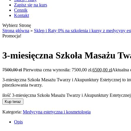
Zapisz się na kurs
Cennik
Kontakt
Wybierz Stronę
Strona główna
»
Sklep i Raty 0% na szkolenia i kursy z medycyny est
Promocja!
3-miesięczna Szkoła Masażu Tw
7500,00
zł
Pierwotna cena wynosiła: 7500,00 zł.
6500,00
zł
Aktualna 
3-miesięczna Szkoła Masażu Twarzy i Akupunktury Estetycznej to in
pinezkowania twarzy.
ilość 3-miesięczna Szkoła Masażu Twarzy i Akupunktury Estetycznej
Kup teraz
Kategoria:
Medycyna estetyczna i kosmetologia
Opis