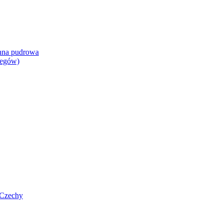
henna pudrowa
iegów)
 Czechy