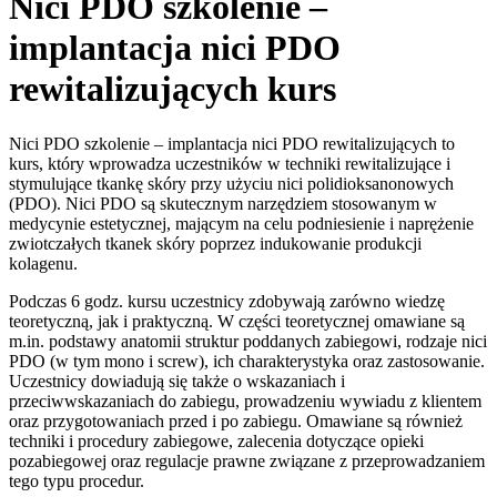
Nici PDO szkolenie –
implantacja nici PDO
rewitalizujących kurs
Nici PDO szkolenie – implantacja nici PDO rewitalizujących to
kurs, który wprowadza uczestników w techniki rewitalizujące i
stymulujące tkankę skóry przy użyciu nici polidioksanonowych
(PDO). Nici PDO są skutecznym narzędziem stosowanym w
medycynie estetycznej, mającym na celu podniesienie i naprężenie
zwiotczałych tkanek skóry poprzez indukowanie produkcji
kolagenu.
Podczas 6 godz. kursu uczestnicy zdobywają zarówno wiedzę
teoretyczną, jak i praktyczną. W części teoretycznej omawiane są
m.in. podstawy anatomii struktur poddanych zabiegowi, rodzaje nici
PDO (w tym mono i screw), ich charakterystyka oraz zastosowanie.
Uczestnicy dowiadują się także o wskazaniach i
przeciwwskazaniach do zabiegu, prowadzeniu wywiadu z klientem
oraz przygotowaniach przed i po zabiegu. Omawiane są również
techniki i procedury zabiegowe, zalecenia dotyczące opieki
pozabiegowej oraz regulacje prawne związane z przeprowadzaniem
tego typu procedur.