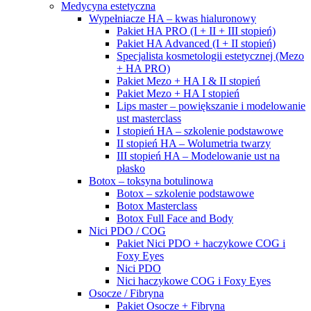
Medycyna estetyczna
Wypełniacze HA – kwas hialuronowy
Pakiet HA PRO (I + II + III stopień)
Pakiet HA Advanced (I + II stopień)
Specjalista kosmetologii estetycznej (Mezo
+ HA PRO)
Pakiet Mezo + HA I & II stopień
Pakiet Mezo + HA I stopień
Lips master – powiększanie i modelowanie
ust masterclass
I stopień HA – szkolenie podstawowe
II stopień HA – Wolumetria twarzy
III stopień HA – Modelowanie ust na
płasko
Botox – toksyna botulinowa
Botox – szkolenie podstawowe
Botox Masterclass
Botox Full Face and Body
Nici PDO / COG
Pakiet Nici PDO + haczykowe COG i
Foxy Eyes
Nici PDO
Nici haczykowe COG i Foxy Eyes
Osocze / Fibryna
Pakiet Osocze + Fibryna