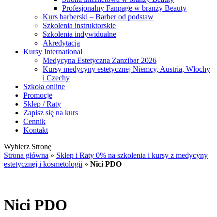
Profesjonalny Fanpage w branży Beauty
Kurs barberski – Barber od podstaw
Szkolenia instruktorskie
Szkolenia indywidualne
Akredytacja
Kursy International
Medycyna Estetyczna Zanzibar 2026
Kursy medycyny estetycznej Niemcy, Austria, Włochy
i Czechy
Szkoła online
Promocje
Sklep / Raty
Zapisz się na kurs
Cennik
Kontakt
Wybierz Stronę
Strona główna
»
Sklep i Raty 0% na szkolenia i kursy z medycyny
estetycznej i kosmetologii
»
Nici PDO
Nici PDO