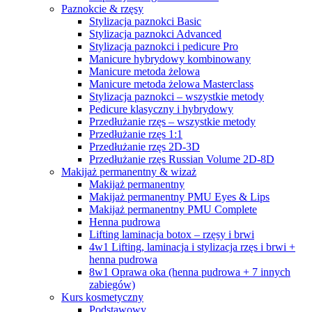
Paznokcie & rzęsy
Stylizacja paznokci Basic
Stylizacja paznokci Advanced
Stylizacja paznokci i pedicure Pro
Manicure hybrydowy kombinowany
Manicure metoda żelowa
Manicure metoda żelowa Masterclass
Stylizacja paznokci – wszystkie metody
Pedicure klasyczny i hybrydowy
Przedłużanie rzęs – wszystkie metody
Przedłużanie rzęs 1:1
Przedłużanie rzęs 2D-3D
Przedłużanie rzęs Russian Volume 2D-8D
Makijaż permanentny & wizaż
Makijaż permanentny
Makijaż permanentny PMU Eyes & Lips
Makijaż permanentny PMU Complete
Henna pudrowa
Lifting laminacja botox – rzęsy i brwi
4w1 Lifting, laminacja i stylizacja rzęs i brwi +
henna pudrowa
8w1 Oprawa oka (henna pudrowa + 7 innych
zabiegów)
Kurs kosmetyczny
Podstawowy