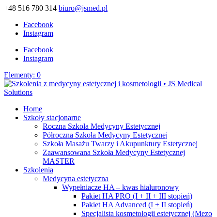
+48 516 780 314
biuro@jsmed.pl
Facebook
Instagram
Facebook
Instagram
Elementy: 0
Home
Szkoły stacjonarne
Roczna Szkoła Medycyny Estetycznej
Półroczna Szkoła Medycyny Estetycznej
Szkoła Masażu Twarzy i Akupunktury Estetycznej
Zaawansowana Szkoła Medycyny Estetycznej
MASTER
Szkolenia
Medycyna estetyczna
Wypełniacze HA – kwas hialuronowy
Pakiet HA PRO (I + II + III stopień)
Pakiet HA Advanced (I + II stopień)
Specjalista kosmetologii estetycznej (Mezo