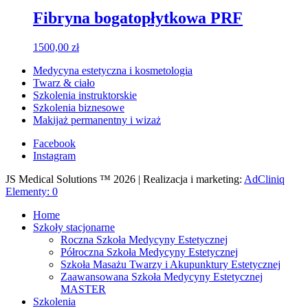
Fibryna bogatopłytkowa PRF
1500,00
zł
Medycyna estetyczna i kosmetologia
Twarz & ciało
Szkolenia instruktorskie
Szkolenia biznesowe
Makijaż permanentny i wizaż
Facebook
Instagram
JS Medical Solutions ™ 2026 | Realizacja i marketing:
AdCliniq
Elementy: 0
Home
Szkoły stacjonarne
Roczna Szkoła Medycyny Estetycznej
Półroczna Szkoła Medycyny Estetycznej
Szkoła Masażu Twarzy i Akupunktury Estetycznej
Zaawansowana Szkoła Medycyny Estetycznej
MASTER
Szkolenia