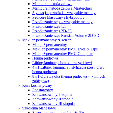
Manicure metoda żelowa
Manicure metoda żelowa Masterclass
Stylizacja paznokci – wszystkie metody
Pedicure klasyczny i hybrydowy
Przedłużanie rzęs – wszystkie metody
Przedłużanie rzęs 1:1
Przedłużanie rzęs 2D-3D
Przedłużanie rzęs Russian Volume 2D-8D
Makijaż permanentny & wizaż
Makijaż permanentny
Makijaż permanentny PMU Eyes & Lips
Makijaż permanentny PMU Complete
Henna pudrowa
Lifting laminacja botox – rzęsy i brwi
4w1 Lifting, laminacja i stylizacja rzęs i brwi +
henna pudrowa
8w1 Oprawa oka (henna pudrowa + 7 innych
zabiegów)
Kurs kosmetyczny
Podstawowy
Zaawansowany I stopnia
Zaawansowany II stopnia
Zaawansowany III stopnia
Szkolenia biznesowe
Strona internetowa w branży Beauty