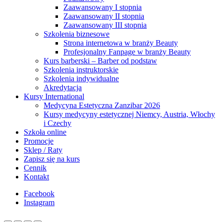
Zaawansowany I stopnia
Zaawansowany II stopnia
Zaawansowany III stopnia
Szkolenia biznesowe
Strona internetowa w branży Beauty
Profesjonalny Fanpage w branży Beauty
Kurs barberski – Barber od podstaw
Szkolenia instruktorskie
Szkolenia indywidualne
Akredytacja
Kursy International
Medycyna Estetyczna Zanzibar 2026
Kursy medycyny estetycznej Niemcy, Austria, Włochy
i Czechy
Szkoła online
Promocje
Sklep / Raty
Zapisz się na kurs
Cennik
Kontakt
Facebook
Instagram