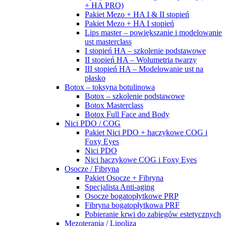
+ HA PRO)
Pakiet Mezo + HA I & II stopień
Pakiet Mezo + HA I stopień
Lips master – powiększanie i modelowanie
ust masterclass
I stopień HA – szkolenie podstawowe
II stopień HA – Wolumetria twarzy
III stopień HA – Modelowanie ust na
płasko
Botox – toksyna botulinowa
Botox – szkolenie podstawowe
Botox Masterclass
Botox Full Face and Body
Nici PDO / COG
Pakiet Nici PDO + haczykowe COG i
Foxy Eyes
Nici PDO
Nici haczykowe COG i Foxy Eyes
Osocze / Fibryna
Pakiet Osocze + Fibryna
Specjalista Anti-aging
Osocze bogatopłytkowe PRP
Fibryna bogatopłytkowa PRF
Pobieranie krwi do zabiegów estetycznych
Mezoterapia / Lipoliza