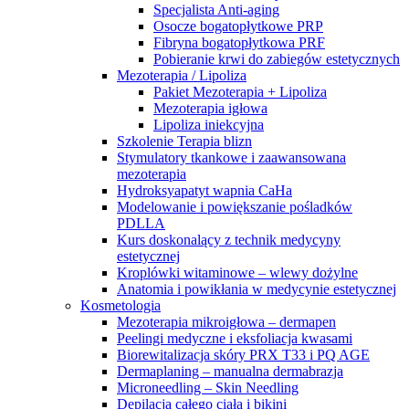
Specjalista Anti-aging
Osocze bogatopłytkowe PRP
Fibryna bogatopłytkowa PRF
Pobieranie krwi do zabiegów estetycznych
Mezoterapia / Lipoliza
Pakiet Mezoterapia + Lipoliza
Mezoterapia igłowa
Lipoliza iniekcyjna
Szkolenie Terapia blizn
Stymulatory tkankowe i zaawansowana
mezoterapia
Hydroksyapatyt wapnia CaHa
Modelowanie i powiększanie pośladków
PDLLA
Kurs doskonalący z technik medycyny
estetycznej
Kroplówki witaminowe – wlewy dożylne
Anatomia i powikłania w medycynie estetycznej
Kosmetologia
Mezoterapia mikroigłowa – dermapen
Peelingi medyczne i eksfoliacja kwasami
Biorewitalizacja skóry PRX T33 i PQ AGE
Dermaplaning – manualna dermabrazja
Microneedling – Skin Needling
Depilacja całego ciała i bikini