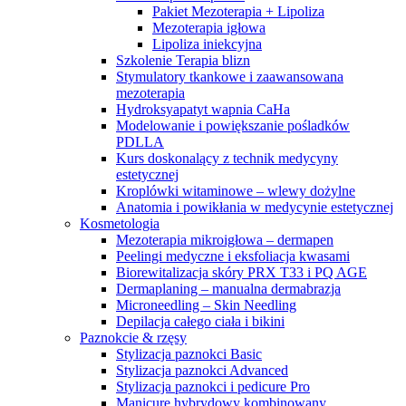
Pakiet Mezoterapia + Lipoliza
Mezoterapia igłowa
Lipoliza iniekcyjna
Szkolenie Terapia blizn
Stymulatory tkankowe i zaawansowana
mezoterapia
Hydroksyapatyt wapnia CaHa
Modelowanie i powiększanie pośladków
PDLLA
Kurs doskonalący z technik medycyny
estetycznej
Kroplówki witaminowe – wlewy dożylne
Anatomia i powikłania w medycynie estetycznej
Kosmetologia
Mezoterapia mikroigłowa – dermapen
Peelingi medyczne i eksfoliacja kwasami
Biorewitalizacja skóry PRX T33 i PQ AGE
Dermaplaning – manualna dermabrazja
Microneedling – Skin Needling
Depilacja całego ciała i bikini
Paznokcie & rzęsy
Stylizacja paznokci Basic
Stylizacja paznokci Advanced
Stylizacja paznokci i pedicure Pro
Manicure hybrydowy kombinowany