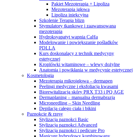
Pakiet Mezoterapia + Lipoliza
Mezoterapia igłowa
Lipoliza iniekcyjna
Szkolenie Terapia blizn
Stymulatory tkankowe i zaawansowana
mezoterapia
Hydroksyapatyt wapnia CaHa
Modelowanie i powiększanie pośladków
PDLLA
Kurs doskonalący z technik medycyny
estetycznej
Kroplówki witaminowe – wlewy dożylne
Anatomia i powikłania w medycynie estetycznej
Kosmetologia
Mezoterapia mikroigłowa – dermapen
Peelingi medyczne i eksfoliacja kwasami
Biorewitalizacja skóry PRX T33 i PQ AGE
Dermaplaning – manualna dermabrazja
Microneedling – Skin Needling
Depilacja całego ciała i bikini
Paznokcie & rzęsy
Stylizacja paznokci Basic
Stylizacja paznokci Advanced
Stylizacja paznokci i pedicure Pro
Manicure hybrydowy kombinowany