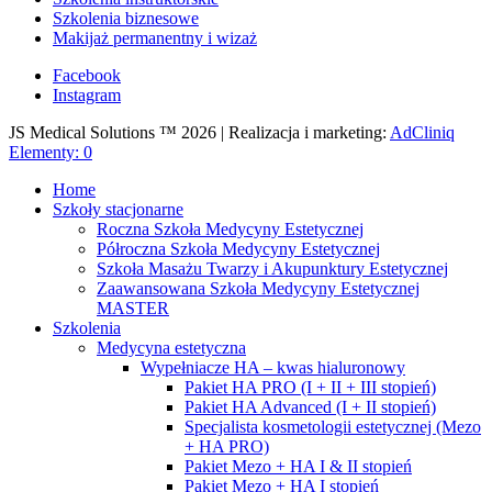
Szkolenia biznesowe
Makijaż permanentny i wizaż
Facebook
Instagram
JS Medical Solutions ™ 2026 | Realizacja i marketing:
AdCliniq
Elementy: 0
Home
Szkoły stacjonarne
Roczna Szkoła Medycyny Estetycznej
Półroczna Szkoła Medycyny Estetycznej
Szkoła Masażu Twarzy i Akupunktury Estetycznej
Zaawansowana Szkoła Medycyny Estetycznej
MASTER
Szkolenia
Medycyna estetyczna
Wypełniacze HA – kwas hialuronowy
Pakiet HA PRO (I + II + III stopień)
Pakiet HA Advanced (I + II stopień)
Specjalista kosmetologii estetycznej (Mezo
+ HA PRO)
Pakiet Mezo + HA I & II stopień
Pakiet Mezo + HA I stopień