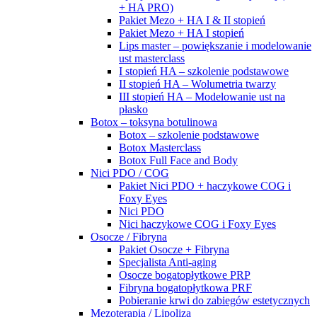
+ HA PRO)
Pakiet Mezo + HA I & II stopień
Pakiet Mezo + HA I stopień
Lips master – powiększanie i modelowanie
ust masterclass
I stopień HA – szkolenie podstawowe
II stopień HA – Wolumetria twarzy
III stopień HA – Modelowanie ust na
płasko
Botox – toksyna botulinowa
Botox – szkolenie podstawowe
Botox Masterclass
Botox Full Face and Body
Nici PDO / COG
Pakiet Nici PDO + haczykowe COG i
Foxy Eyes
Nici PDO
Nici haczykowe COG i Foxy Eyes
Osocze / Fibryna
Pakiet Osocze + Fibryna
Specjalista Anti-aging
Osocze bogatopłytkowe PRP
Fibryna bogatopłytkowa PRF
Pobieranie krwi do zabiegów estetycznych
Mezoterapia / Lipoliza