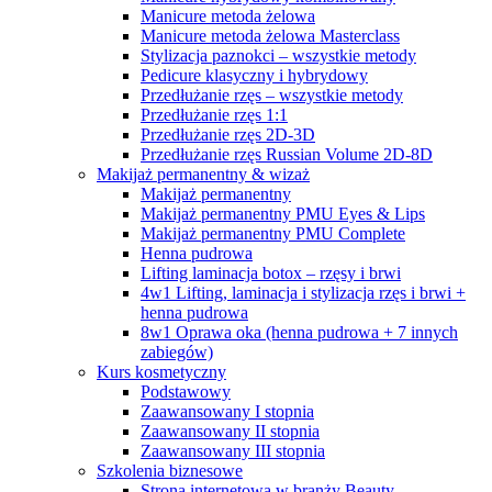
Manicure metoda żelowa
Manicure metoda żelowa Masterclass
Stylizacja paznokci – wszystkie metody
Pedicure klasyczny i hybrydowy
Przedłużanie rzęs – wszystkie metody
Przedłużanie rzęs 1:1
Przedłużanie rzęs 2D-3D
Przedłużanie rzęs Russian Volume 2D-8D
Makijaż permanentny & wizaż
Makijaż permanentny
Makijaż permanentny PMU Eyes & Lips
Makijaż permanentny PMU Complete
Henna pudrowa
Lifting laminacja botox – rzęsy i brwi
4w1 Lifting, laminacja i stylizacja rzęs i brwi +
henna pudrowa
8w1 Oprawa oka (henna pudrowa + 7 innych
zabiegów)
Kurs kosmetyczny
Podstawowy
Zaawansowany I stopnia
Zaawansowany II stopnia
Zaawansowany III stopnia
Szkolenia biznesowe
Strona internetowa w branży Beauty