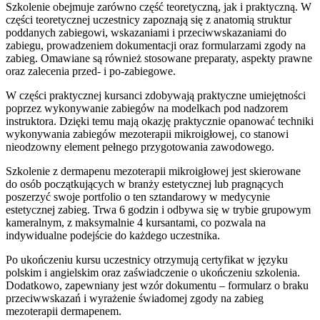
Szkolenie obejmuje zarówno część teoretyczną, jak i praktyczną. W
części teoretycznej uczestnicy zapoznają się z anatomią struktur
poddanych zabiegowi, wskazaniami i przeciwwskazaniami do
zabiegu, prowadzeniem dokumentacji oraz formularzami zgody na
zabieg. Omawiane są również stosowane preparaty, aspekty prawne
oraz zalecenia przed- i po-zabiegowe.
W części praktycznej kursanci zdobywają praktyczne umiejętności
poprzez wykonywanie zabiegów na modelkach pod nadzorem
instruktora. Dzięki temu mają okazję praktycznie opanować techniki
wykonywania zabiegów mezoterapii mikroigłowej, co stanowi
nieodzowny element pełnego przygotowania zawodowego.
Szkolenie z dermapenu mezoterapii mikroigłowej jest skierowane
do osób początkujących w branży estetycznej lub pragnących
poszerzyć swoje portfolio o ten sztandarowy w medycynie
estetycznej zabieg. Trwa 6 godzin i odbywa się w trybie grupowym
kameralnym, z maksymalnie 4 kursantami, co pozwala na
indywidualne podejście do każdego uczestnika.
Po ukończeniu kursu uczestnicy otrzymują certyfikat w języku
polskim i angielskim oraz zaświadczenie o ukończeniu szkolenia.
Dodatkowo, zapewniany jest wzór dokumentu – formularz o braku
przeciwwskazań i wyrażenie świadomej zgody na zabieg
mezoterapii dermapenem.