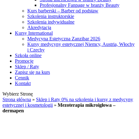
Profesjonalny Fanpage w branży Beauty
Kurs barberski – Barber od podstaw
Szkolenia instruktorskie
Szkolenia indywidualne
Akredytacja
Kursy International
Medycyna Estetyczna Zanzibar 2026
Kursy medycyny estetycznej Niemcy, Austria, Włochy
i Czechy
Szkoła online
Promocje
Sklep / Raty
Zapisz się na kurs
Cennik
Kontakt
Wybierz Stronę
Strona główna
»
Sklep i Raty 0% na szkolenia i kursy z medycyny
estetycznej i kosmetologii
»
Mezoterapia mikroigłowa –
dermapen