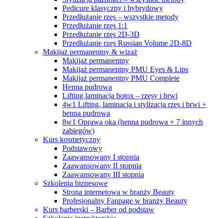
Pedicure klasyczny i hybrydowy
Przedłużanie rzęs – wszystkie metody
Przedłużanie rzęs 1:1
Przedłużanie rzęs 2D-3D
Przedłużanie rzęs Russian Volume 2D-8D
Makijaż permanentny & wizaż
Makijaż permanentny
Makijaż permanentny PMU Eyes & Lips
Makijaż permanentny PMU Complete
Henna pudrowa
Lifting laminacja botox – rzęsy i brwi
4w1 Lifting, laminacja i stylizacja rzęs i brwi +
henna pudrowa
8w1 Oprawa oka (henna pudrowa + 7 innych
zabiegów)
Kurs kosmetyczny
Podstawowy
Zaawansowany I stopnia
Zaawansowany II stopnia
Zaawansowany III stopnia
Szkolenia biznesowe
Strona internetowa w branży Beauty
Profesjonalny Fanpage w branży Beauty
Kurs barberski – Barber od podstaw