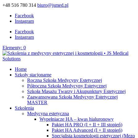
+48 516 780 314
biuro@jsmed.pl
Facebook
Instagram
Facebook
Instagram
Elementy: 0
Home
Szkoły stacjonarne
Roczna Szkoła Medycyny Estetycznej
Półroczna Szkoła Medycyny Estetycznej
Szkoła Masażu Twarzy i Akupunktury Estetycznej
Zaawansowana Szkoła Medycyny Estetycznej
MASTER
Szkolenia
Medycyna estetyczna
Wypełniacze HA – kwas hialuronowy
Pakiet HA PRO (I + II + III stopień)
Pakiet HA Advanced (I + II stopień)
Specjalista kosmetologii estetycznej (Mezo