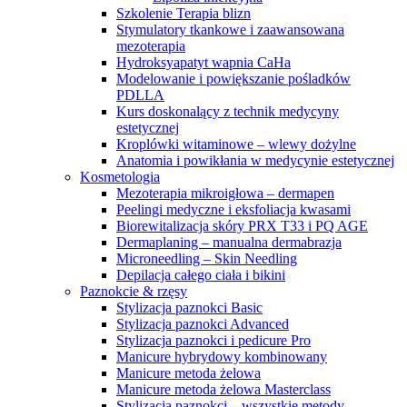
Szkolenie Terapia blizn
Stymulatory tkankowe i zaawansowana
mezoterapia
Hydroksyapatyt wapnia CaHa
Modelowanie i powiększanie pośladków
PDLLA
Kurs doskonalący z technik medycyny
estetycznej
Kroplówki witaminowe – wlewy dożylne
Anatomia i powikłania w medycynie estetycznej
Kosmetologia
Mezoterapia mikroigłowa – dermapen
Peelingi medyczne i eksfoliacja kwasami
Biorewitalizacja skóry PRX T33 i PQ AGE
Dermaplaning – manualna dermabrazja
Microneedling – Skin Needling
Depilacja całego ciała i bikini
Paznokcie & rzęsy
Stylizacja paznokci Basic
Stylizacja paznokci Advanced
Stylizacja paznokci i pedicure Pro
Manicure hybrydowy kombinowany
Manicure metoda żelowa
Manicure metoda żelowa Masterclass
Stylizacja paznokci – wszystkie metody