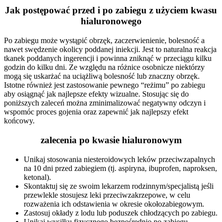
Jak postępować przed i po zabiegu z użyciem kwasu
hialuronowego
Po zabiegu może wystąpić obrzęk, zaczerwienienie, bolesność a
nawet swędzenie okolicy poddanej iniekcji. Jest to naturalna reakcja
tkanek poddanych ingerencji i powinna zniknąć w przeciągu kilku
godzin do kilku dni. Ze względu na różnice osobnicze niektórzy
mogą się uskarżać na uciążliwą bolesność lub znaczny obrzęk.
Istotne również jest zastosowanie pewnego “reżimu” po zabiegu
aby osiągnąć jak najlepsze efekty wizualne. Stosując się do
poniższych zaleceń można zminimalizować negatywny odczyn i
wspomóc proces gojenia oraz zapewnić jak najlepszy efekt
końcowy.
zalecenia po kwasie hialuronowym
Unikaj stosowania niesteroidowych leków przeciwzapalnych
na 10 dni przed zabiegiem (tj. aspiryna, ibuprofen, naproksen,
ketonal).
Skontaktuj się ze swoim lekarzem rodzinnym/specjalistą jeśli
przewlekle stosujesz leki przeciwzakrzepowe, w celu
rozważenia ich odstawienia w okresie okołozabiegowym.
Zastosuj okłady z lodu lub poduszek chłodzących po zabiegu.
Unikaj wysiłku fizycznego bezpośrednio po zabiegu.