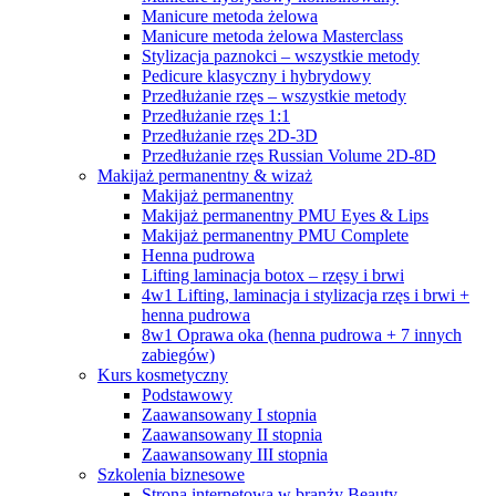
Manicure metoda żelowa
Manicure metoda żelowa Masterclass
Stylizacja paznokci – wszystkie metody
Pedicure klasyczny i hybrydowy
Przedłużanie rzęs – wszystkie metody
Przedłużanie rzęs 1:1
Przedłużanie rzęs 2D-3D
Przedłużanie rzęs Russian Volume 2D-8D
Makijaż permanentny & wizaż
Makijaż permanentny
Makijaż permanentny PMU Eyes & Lips
Makijaż permanentny PMU Complete
Henna pudrowa
Lifting laminacja botox – rzęsy i brwi
4w1 Lifting, laminacja i stylizacja rzęs i brwi +
henna pudrowa
8w1 Oprawa oka (henna pudrowa + 7 innych
zabiegów)
Kurs kosmetyczny
Podstawowy
Zaawansowany I stopnia
Zaawansowany II stopnia
Zaawansowany III stopnia
Szkolenia biznesowe
Strona internetowa w branży Beauty