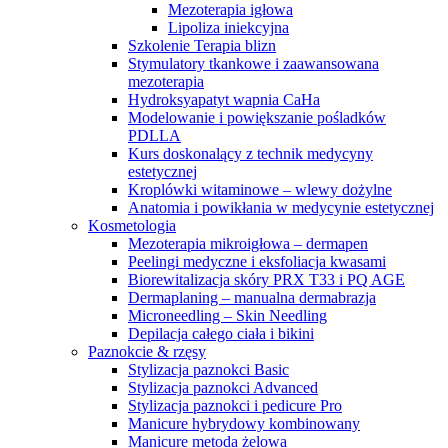
Mezoterapia igłowa
Lipoliza iniekcyjna
Szkolenie Terapia blizn
Stymulatory tkankowe i zaawansowana
mezoterapia
Hydroksyapatyt wapnia CaHa
Modelowanie i powiększanie pośladków
PDLLA
Kurs doskonalący z technik medycyny
estetycznej
Kroplówki witaminowe – wlewy dożylne
Anatomia i powikłania w medycynie estetycznej
Kosmetologia
Mezoterapia mikroigłowa – dermapen
Peelingi medyczne i eksfoliacja kwasami
Biorewitalizacja skóry PRX T33 i PQ AGE
Dermaplaning – manualna dermabrazja
Microneedling – Skin Needling
Depilacja całego ciała i bikini
Paznokcie & rzęsy
Stylizacja paznokci Basic
Stylizacja paznokci Advanced
Stylizacja paznokci i pedicure Pro
Manicure hybrydowy kombinowany
Manicure metoda żelowa