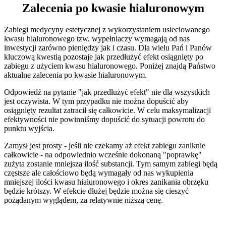
Zalecenia po kwasie hialuronowym
Zabiegi medycyny estetycznej z wykorzystaniem usieciowanego
kwasu hialuronowego tzw. wypełniaczy wymagają od nas
inwestycji zarówno pieniędzy jak i czasu. Dla wielu Pań i Panów
kluczową kwestią pozostaje jak przedłużyć efekt osiągnięty po
zabiegu z użyciem kwasu hialuronowego. Poniżej znajdą Państwo
aktualne zalecenia po kwasie hialuronowym.
Odpowiedź na pytanie "jak przedłużyć efekt" nie dla wszystkich
jest oczywista. W tym przypadku nie można dopuścić aby
osiągnięty rezultat zatracił się całkowicie. W celu maksymalizacji
efektywności nie powinniśmy dopuścić do sytuacji powrotu do
punktu wyjścia.
Zamysł jest prosty - jeśli nie czekamy aż efekt zabiegu zaniknie
całkowicie - na odpowiednio wcześnie dokonaną "poprawkę"
zużyta zostanie mniejsza ilość substancji. Tym samym zabiegi będą
częstsze ale całościowo będą wymagały od nas wykupienia
mniejszej ilości kwasu hialuronowego i okres zanikania obrzęku
będzie krótszy. W efekcie dłużej będzie można się cieszyć
pożądanym wyglądem, za relatywnie niższą cenę.