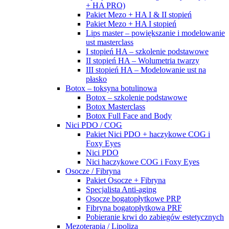
+ HA PRO)
Pakiet Mezo + HA I & II stopień
Pakiet Mezo + HA I stopień
Lips master – powiększanie i modelowanie
ust masterclass
I stopień HA – szkolenie podstawowe
II stopień HA – Wolumetria twarzy
III stopień HA – Modelowanie ust na
płasko
Botox – toksyna botulinowa
Botox – szkolenie podstawowe
Botox Masterclass
Botox Full Face and Body
Nici PDO / COG
Pakiet Nici PDO + haczykowe COG i
Foxy Eyes
Nici PDO
Nici haczykowe COG i Foxy Eyes
Osocze / Fibryna
Pakiet Osocze + Fibryna
Specjalista Anti-aging
Osocze bogatopłytkowe PRP
Fibryna bogatopłytkowa PRF
Pobieranie krwi do zabiegów estetycznych
Mezoterapia / Lipoliza