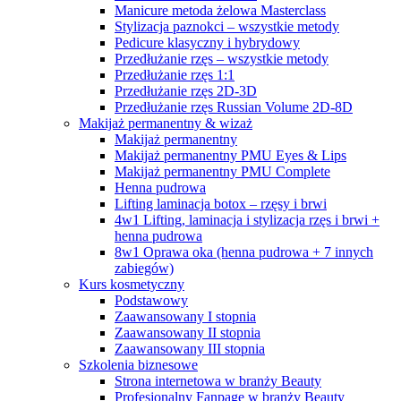
Manicure metoda żelowa Masterclass
Stylizacja paznokci – wszystkie metody
Pedicure klasyczny i hybrydowy
Przedłużanie rzęs – wszystkie metody
Przedłużanie rzęs 1:1
Przedłużanie rzęs 2D-3D
Przedłużanie rzęs Russian Volume 2D-8D
Makijaż permanentny & wizaż
Makijaż permanentny
Makijaż permanentny PMU Eyes & Lips
Makijaż permanentny PMU Complete
Henna pudrowa
Lifting laminacja botox – rzęsy i brwi
4w1 Lifting, laminacja i stylizacja rzęs i brwi +
henna pudrowa
8w1 Oprawa oka (henna pudrowa + 7 innych
zabiegów)
Kurs kosmetyczny
Podstawowy
Zaawansowany I stopnia
Zaawansowany II stopnia
Zaawansowany III stopnia
Szkolenia biznesowe
Strona internetowa w branży Beauty
Profesjonalny Fanpage w branży Beauty