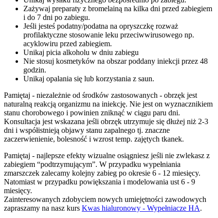
Zażywaj preparaty z bromelainą na kilka dni przed zabiegiem
i do 7 dni po zabiegu.
Jeśli jesteś podatny/podatna na opryszczkę rozważ
profilaktyczne stosowanie leku przeciwwirusowego np.
acyklowiru przed zabiegiem.
Unikaj picia alkoholu w dniu zabiegu
Nie stosuj kosmetyków na obszar poddany iniekcji przez 48
godzin.
Unikaj opalania się lub korzystania z saun.
Pamiętaj - niezależnie od środków zastosowanych - obrzęk jest
naturalną reakcją organizmu na iniekcję. Nie jest on wyznacznikiem
stanu chorobowego i powinien zniknąć w ciągu paru dni.
Konsultacja jest wskazana jeśli obrzęk utrzymuje się dłużej niż 2-3
dni i współistnieją objawy stanu zapalnego tj. znaczne
zaczerwienienie, bolesność i wzrost temp. zajętych tkanek.
Pamiętaj - najlepsze efekty wizualne osiągniesz jeśli nie zwlekasz z
zabiegiem “podtrzymującym”. W przypadku wypełniania
zmarszczek zalecamy kolejny zabieg po okresie 6 - 12 miesięcy.
Natomiast w przypadku powiększania i modelowania ust 6 - 9
miesięcy.
Zainteresowanych zdobyciem nowych umiejętności zawodowych
zapraszamy na nasz kurs
Kwas hialuronowy - Wypełniacze HA
.