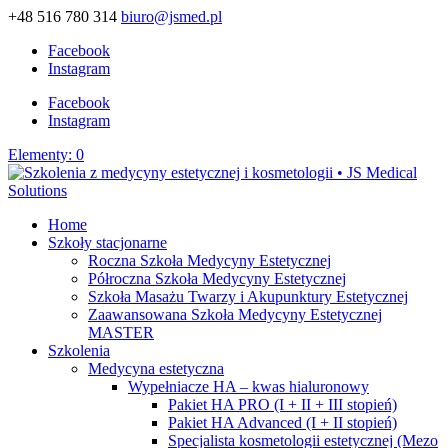
+48 516 780 314
biuro@jsmed.pl
Facebook
Instagram
Facebook
Instagram
Elementy: 0
Home
Szkoły stacjonarne
Roczna Szkoła Medycyny Estetycznej
Półroczna Szkoła Medycyny Estetycznej
Szkoła Masażu Twarzy i Akupunktury Estetycznej
Zaawansowana Szkoła Medycyny Estetycznej
MASTER
Szkolenia
Medycyna estetyczna
Wypełniacze HA – kwas hialuronowy
Pakiet HA PRO (I + II + III stopień)
Pakiet HA Advanced (I + II stopień)
Specjalista kosmetologii estetycznej (Mezo