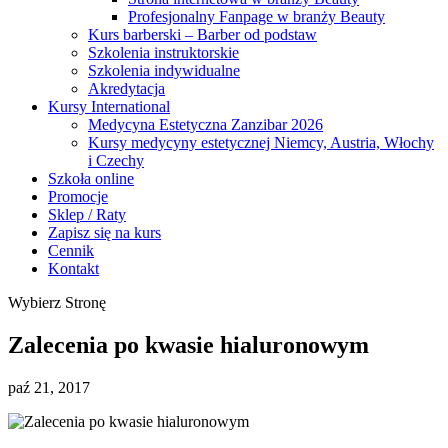
Profesjonalny Fanpage w branży Beauty
Kurs barberski – Barber od podstaw
Szkolenia instruktorskie
Szkolenia indywidualne
Akredytacja
Kursy International
Medycyna Estetyczna Zanzibar 2026
Kursy medycyny estetycznej Niemcy, Austria, Włochy
i Czechy
Szkoła online
Promocje
Sklep / Raty
Zapisz się na kurs
Cennik
Kontakt
Wybierz Stronę
Zalecenia po kwasie hialuronowym
paź 21, 2017