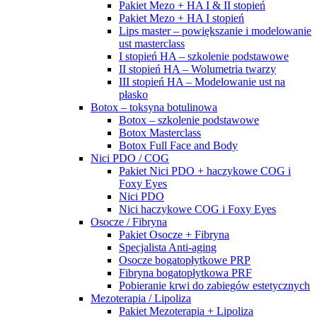
Pakiet Mezo + HA I & II stopień
Pakiet Mezo + HA I stopień
Lips master – powiększanie i modelowanie
ust masterclass
I stopień HA – szkolenie podstawowe
II stopień HA – Wolumetria twarzy
III stopień HA – Modelowanie ust na
płasko
Botox – toksyna botulinowa
Botox – szkolenie podstawowe
Botox Masterclass
Botox Full Face and Body
Nici PDO / COG
Pakiet Nici PDO + haczykowe COG i
Foxy Eyes
Nici PDO
Nici haczykowe COG i Foxy Eyes
Osocze / Fibryna
Pakiet Osocze + Fibryna
Specjalista Anti-aging
Osocze bogatopłytkowe PRP
Fibryna bogatopłytkowa PRF
Pobieranie krwi do zabiegów estetycznych
Mezoterapia / Lipoliza
Pakiet Mezoterapia + Lipoliza