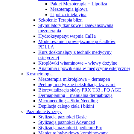
Pakiet Mezoterapia + Lipoliza
Mezoterapia igłowa
Lipoliza iniekcyjna
Szkolenie Terapia blizn
Stymulatory tkankowe i zaawansowana
mezoterapia
Hydroksyapatyt wapnia CaHa
Modelowanie i powiększanie pośladków
PDLLA
Kurs doskonalący z technik medycyny
estetycznej
Kroplówki witaminowe – wlewy dożylne
Anatomia i powikłania w medycynie estetycznej
Kosmetologia
Mezoterapia mikroigłowa – dermapen
Peelingi medyczne i eksfoliacja kwasami
Biorewitalizacja skóry PRX T33 i PQ AGE
Dermaplaning – manualna dermabrazja
Microneedling – Skin Needling
Depilacja całego ciała i bikini
Paznokcie & rzęsy
Stylizacja paznokci Basic
Stylizacja paznokci Advanced
Stylizacja paznokci i pedicure Pro
Manicure hybrydowy kombinowany