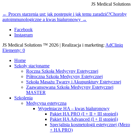
JS Medical Solutions
←
Proces starzenia ust: jak postępuje i jak temu zaradzić?
Choroby
autoimmunologiczne a kwas hialuronowy
→
Facebook
Instagram
JS Medical Solutions ™ 2026 | Realizacja i marketing:
AdCliniq
Elementy: 0
Home
Szkoły stacjonarne
Roczna Szkoła Medycyny Estetycznej
Półroczna Szkoła Medycyny Estetycznej
Szkoła Masażu Twarzy i Akupunktury Estetycznej
Zaawansowana Szkoła Medycyny Estetycznej
MASTER
Szkolenia
Medycyna estetyczna
Wypełniacze HA – kwas hialuronowy
Pakiet HA PRO (I + II + III stopień)
Pakiet HA Advanced (I + II stopień)
Specjalista kosmetologii estetycznej (Mezo
+ HA PRO)